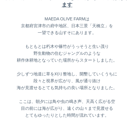
ます
MAEDA OLIVE FARMは
京都府宮津市の府中地区、日本三景「天橋立」を
一望できる山すそにあります。
もともとは朽木や篠竹がうっそうと生い茂り
野生動物の住むジャングルのような
耕作休耕地となっていた場所からスタートしました。
少しずつ地道に草を刈り整地し、開墾していくうちに
段々と視界が広がり、風が通り抜け
海が見渡せる
とても気持ちの良い場所となりました。
ここは、朝夕には鳥や虫の鳴き声、天高く広がる空
目の前には海が広がり、遠くの山々まで見渡せる
とてもゆったりとした時間が流れています。